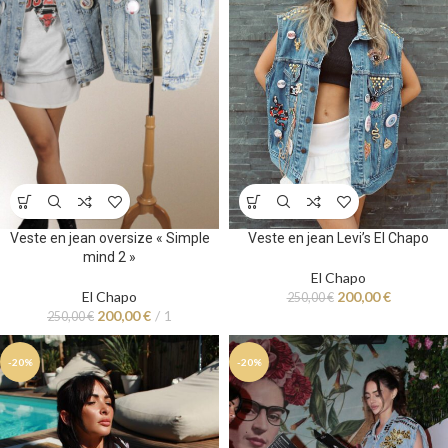
Veste en jean Levi’s El Chapo
Veste en jean oversize « Simple
mind 2 »
El Chapo
200,00
€
El Chapo
250,00
€
200,00
€
1
250,00
€
-20%
-20%