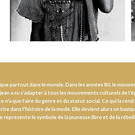
que partout dans le monde. Dans les années 80, le mouvem
n jean a su s’adapter à tous les mouvements culturels de l’
te n’a que faire du genre et du statut social. Ce qui la rend
rite dans l’histoire de la mode. Elle devient alors un bas
le représente le symbole de la jeunesse libre et de la rébell