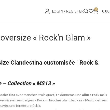
0
LOGIN / REGISTER
0,0
 oversize « Rock’n Glam »
size Clandestina customisée | Rock &
e – Collection « MS13 »
landestina
avec manches trois quart, te donneras une
allure rock
mais
versize
et ses badges « Rock » : broches glam, badges « Music » et ses
 avec une fermeture éclair.