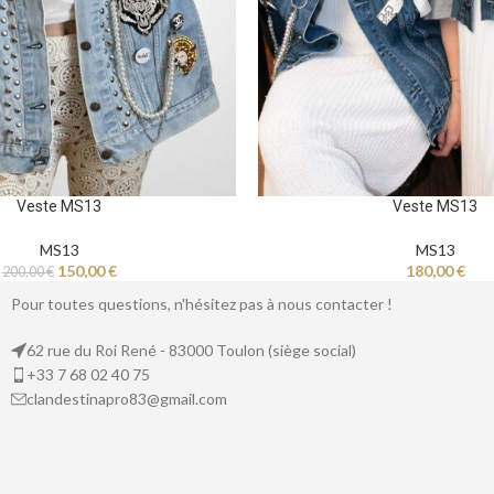
Veste MS13
Veste MS13
MS13
MS13
150,00
€
180,00
€
200,00
€
Pour toutes questions, n'hésitez pas à nous contacter !
62 rue du Roi René - 83000 Toulon (siège social)
+33 7 68 02 40 75
clandestinapro83@gmail.com