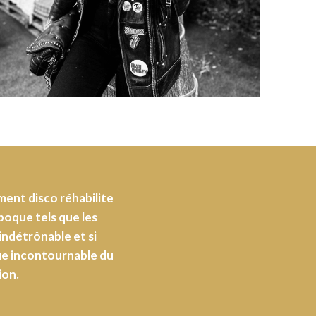
ent disco réhabilite
époque tels que les
 indétrônable et si
ique incontournable du
ion.