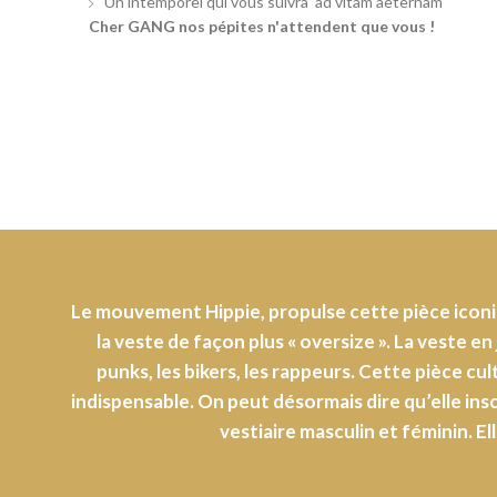
Un intemporel qui vous suivra 'ad vitam aeternam'
Cher GANG nos pépites n'attendent que vous !
Le mouvement Hippie, propulse cette pièce iconi
la veste de façon plus « oversize ». La veste e
punks, les bikers, les rappeurs. Cette pièce cul
indispensable. On peut désormais dire qu’elle insc
vestiaire masculin et féminin. El