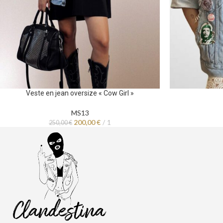
Veste en jean oversize « Cow Girl »
MS13
200,00
€
1
250,00
€