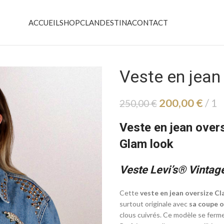
ACCUEIL
SHOP
CLANDESTINA
CONTACT
Veste en jean
200,00
€
1
250,00
€
Veste en jean over
Glam look
Veste Levi’s® Vintag
Cette
veste en jean oversize C
surtout originale avec
sa coupe o
clous cuivrés. Ce modèle se ferme