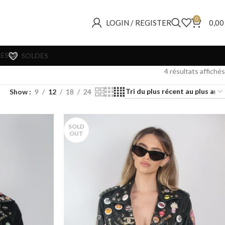
0
LOGIN / REGISTER
0,0
ES
SOLDES
4 résultats affichés
Show
9
12
18
24
SOLD
OUT