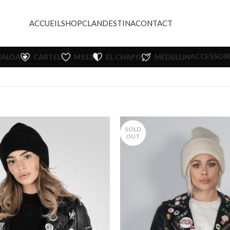
ACCUEIL
SHOP
CLANDESTINA
CONTACT
ACCESSOIR
NALOA
CARTEL
MS13
EL CHAPO
MEDELLIN
SOLD
OUT