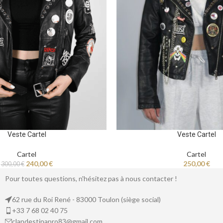
Veste Cartel
Veste Cartel
Cartel
Cartel
240,00
€
250,00
€
300,00
€
Pour toutes questions, n'hésitez pas à nous contacter !
62 rue du Roi René - 83000 Toulon (siège social)
+33 7 68 02 40 75
clandestinapro83@gmail.com