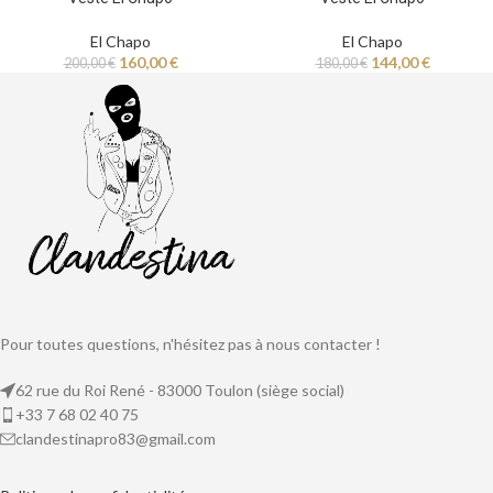
El Chapo
El Chapo
160,00
€
144,00
€
200,00
€
180,00
€
Pour toutes questions, n'hésitez pas à nous contacter !
62 rue du Roi René - 83000 Toulon (siège social)
+33 7 68 02 40 75
clandestinapro83@gmail.com