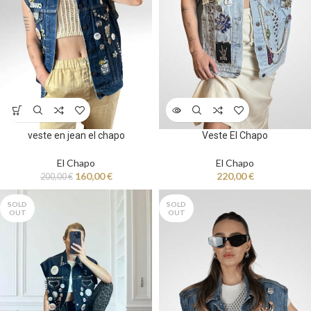
veste en jean el chapo
Veste El Chapo
El Chapo
El Chapo
160,00
€
220,00
€
200,00
€
SOLD
SOLD
OUT
OUT