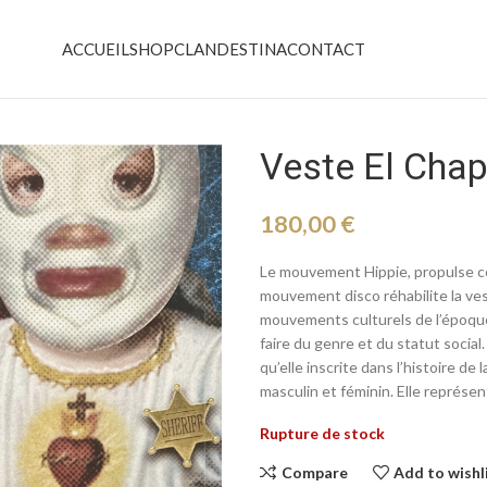
ACCUEIL
SHOP
CLANDESTINA
CONTACT
Veste El Cha
180,00
€
Le mouvement Hippie, propulse ce
mouvement disco réhabilite la vest
mouvements culturels de l’époque 
faire du genre et du statut social
qu’elle inscrite dans l’histoire de
masculin et féminin. Elle représent
Rupture de stock
Compare
Add to wishl