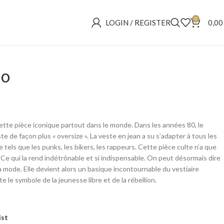
0
LOGIN / REGISTER
0,0
po
tte pièce iconique partout dans le monde. Dans les années 80, le
e de façon plus « oversize ». La veste en jean a su s’adapter à tous les
tels que les punks, les bikers, les rappeurs. Cette pièce culte n’a que
. Ce qui la rend indétrônable et si indispensable. On peut désormais dire
 la mode. Elle devient alors un basique incontournable du vestiaire
e le symbole de la jeunesse libre et de la rébellion.
ist