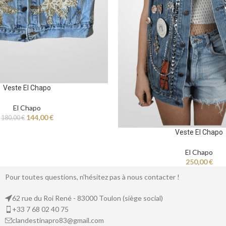
Veste El Chapo
El Chapo
144,00
€
180,00
€
Veste El Chapo
El Chapo
250,00
€
Pour toutes questions, n'hésitez pas à nous contacter !
62 rue du Roi René - 83000 Toulon (siège social)
+33 7 68 02 40 75
clandestinapro83@gmail.com