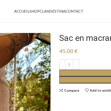
ACCUEIL
SHOP
CLANDESTINA
CONTACT
Sac en macr
45,00
€
Compare
Add to wishl