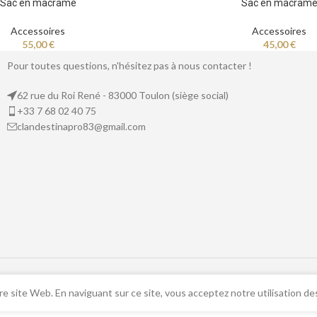
Sac en macramé
Sac en macram
Accessoires
Accessoires
55,00
€
45,00
€
Pour toutes questions, n'hésitez pas à nous contacter !
62 rue du Roi René - 83000 Toulon (siège social)
+33 7 68 02 40 75
clandestinapro83@gmail.com
e site Web. En naviguant sur ce site, vous acceptez notre utilisation de