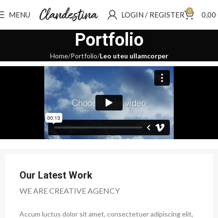
0
MENU
LOGIN / REGISTER
0,00
Portfolio
Home
Portfolio
Leo uteu ullamcorper
Our Latest Work
WE ARE CREATIVE AGENCY
Accum luctus dolor sit amet, consectetuer adipiscing elit,