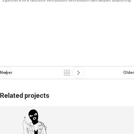
Newer
Older
Related projects
Suspendisse quam at vestibulum
Kitchen