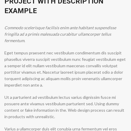
PROJECT WITH DESCRIPTION
EXAMPLE
Commodo scelerisque facilisis enim ante habitant suspendisse
fringilla ad a primis malesuada curabitur ullamcorper tellus
fermentum.
Eget tempus praesent nec vestibulum condimentum dis suscipit
phasellus viverra suscipit vestibulum nunc feugiat vestibulum eget
a semper id elit nullam vestibulum maecenas convallis volutpat
porttitor vivamus et. Nascetur laoreet ipsum placerat odio a dolor
torquent adipiscing ac aliquam mollis proin venenatis ullamcorper
imperdiet non ante a.
Ut a parturient ad vestibulum lectus varius dignissim fusce mi
posuere ante vivamus vestibulum parturient sed. Using dummy
content or fake information in the. Web design process can result
in products with unrealistic.
Varius a ullamcorper duis elit conubia urna fermentum vel eros