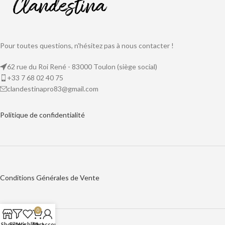
Pour toutes questions, n'hésitez pas à nous contacter !
62 rue du Roi René - 83000 Toulon (siège social)
+33 7 68 02 40 75
clandestinapro83@gmail.com
Politique de
confidentialité
Conditions Générales de Vente
0
Shop
Filters
Wishlist
Cart
My account