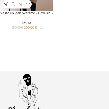
Veste en jean oversize « Cow Girl »
MS13
200,00
€
1
250,00
€